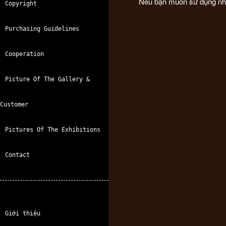
Nếu bạn muốn sử dụng những
Copyright
veterinarian
boutique
read
assistant
hotels
more
Purchasing Guidelines
in
liverpool
Cooperation
Picture Of The Gallery &
Customer
Pictures Of The Exhibitions
Contact
Giới thiệu