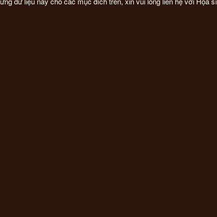
 dữ liệu này cho các mục đích trên, xin vui lòng liên hệ với Họa sĩ 